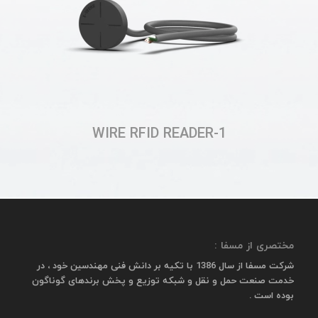
1-WIRE RFID READER
مختصری از مسفا :
شرکت مسفا از سال 1386 با تکیه بر دانش فنی مهندسین خود ، در
خدمت صنعت حمل و نقل و شبکه توزیع و پخش برندهای گوناگون
بوده است .