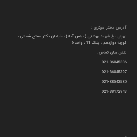
آدرس دفتر مرکزی :
تهران ، خ شهید بهشتی (عباس آباد) ، خیابان دکتر مفتح شمالی ،
کوچه دوازدهم ، پلاک 11 ، واحد 6
تلفن های تماس :
021-86045386
021-86045397
021-88543580
021-88172943