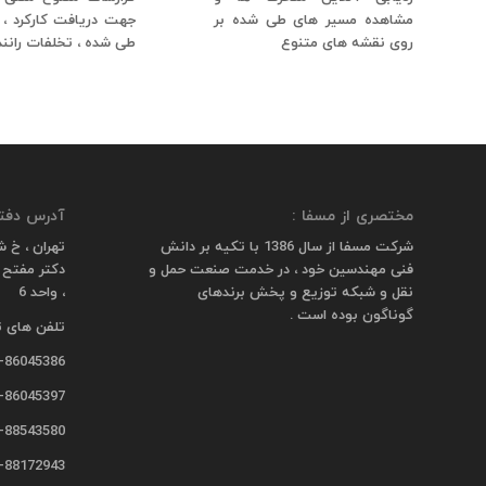
مشاهده مسیر های طی شده بر
جهت دریافت کارکرد ،
روی نقشه های متنوع
طی شده ، تخلفات رانن
مختصری از مسفا :
آدرس دفتر
شرکت مسفا از سال 1386 با تکیه بر دانش
تهران ، خ ش
فنی مهندسین خود ، در خدمت صنعت حمل و
نقل و شبکه توزیع و پخش برندهای
، واحد 6
گوناگون بوده است .
تلفن های ت
-86045386
-86045397
-88543580
-88172943