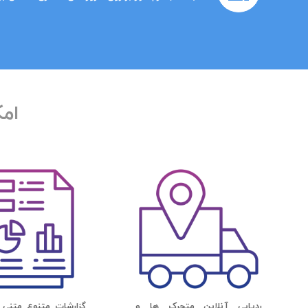
امک
ردیابی آنلاین متحرک ها و
گزارشات متنوع متنی 