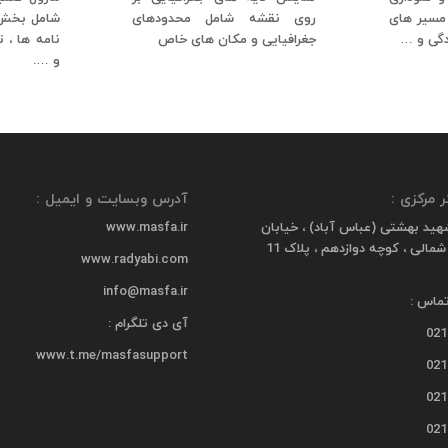
 مسیر های
روی نقشه شامل محدودهای
شامل بخش ه
دگی و …
جغرافیایی و مکان های خاص
نامه ها ، ت
و ….
 مرکزی :
آدرس وبسایت و ایمیل :
هید بهشتی (عباس آباد) ، خیابان
www.masfa.ir
دکتر مفتح شمالی ، کوچه دوازدهم ، پلاک 11
www.radyabi.com
info@masfa.ir
ماس :
آی دی تلگرام :
021
www.t.me/masfasupport
021
021
021