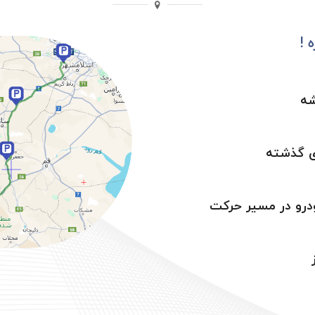
 !
شه
ی گذشته
درو در مسیر حرکت