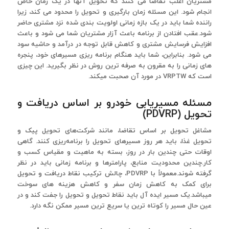
مشتریان اغلب تقاضا می کنند که تحویل آنها در یک زمان خاص
انجام شود. این مسئله زمان بارگیری و تحویل را محدود می کند، زیرا
راننده شما باید در یک بازه زمانی اولویت بندی شده نزد مشتری حاضر
شود.عقب افتادن از برنامه باعث آزار مشتریان شما می شود و باعث
افزایش فرسایش مشتری و کاهش قابل توجه در درآمد و حاشیه سود
می شود. بنابراین، شما باید هنگام برنامه ریزی مسیرهای خود، پنجره
های زمانی را به مقرون به صرفه ترین روش در نظر بگیرید. این چیزی
است که VRPTW در مورد آن صحبت میکند.
مسئله مسیریابی خودرو بر اساس دریافت و
تحویل (PDVRP)
مشاغل تحویل بر اساس تقاضا، مانند شرکت‌های تحویل پیک و
تحویل غذا، باید هر روز مسیرهای تحویل را برنامه‌ریزی کنند. گاهی
اوقات حتی چندین بار در روز، بسته به ماهیت و مقیاس کسب و
کار.چندین محدودیت منابع، پارامترها و برنامه زمانی باید در نظر
گرفته شوند.معمولاً با PDVRP، چالش ترکیب نقاط دریافت و تحویل
برای کمک به کاهش زمان سفر و کاهش هزینه های سوخت
میباشد.یک مسیر ایده آل باید نقاط تحویل و تحویل را جفت کند و در
عین حال مسیر را کوتاه ترین یا سریع ترین مسیر ممکن نگه دارد.